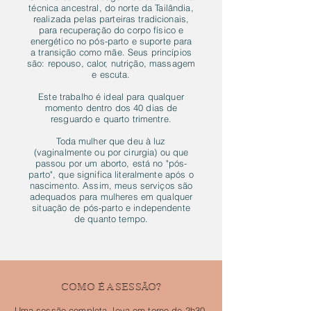
técnica ancestral, do norte da Tailândia,
realizada pelas parteiras tradicionais,
para recuperação do corpo físico e
energético no pós-parto e suporte para
a transição como mãe. Seus princípios
são: repouso, calor, nutrição, massagem
e escuta.
Este trabalho é ideal para qualquer
momento dentro dos 40 dias de
resguardo e quarto trimentre
.
Toda mulher que deu à luz
(vaginalmente ou por cirurgia) ou que
passou por um aborto, está no "pós-
parto", que significa literalmente após o
nascimento. Assim, meus serviços são
adequados para mulheres em qualquer
situação de pós-parto e independente
de quanto tempo.
COMO É A SESSÃO?
Uma sessão completa, leva em torno de 2h30,