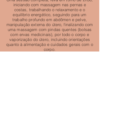
iniciando com massagem nas pernas e
costas, trabalhando o relaxamento e o
equilíbrio energético, seguindo para um
trabalho profundo em abdômen e pelve,
manipulação externa do útero, finalizando com
uma massagem com pindas quentes (bolsas
com ervas medicinais), por todo o corpo e
vaporização do útero, incluindo orientações
quanto à alimentação e cuidados gerais com o
corpo.
O acompanhamento tradicional é feito durante
todo o resguardo, sendo iniciado no segundo
dia após o parto, acompanhando o puerpério.
PORQUE RECEBER ESTE CUIDADO?
- Alivia dores do pós-parto
- Estimula a descida do leite
-Estimula a eliminação dos lóquios (sangue
pós-parto)
- Alivia cólicas
- Previne e alivia dores nas costas e pelve
- Previne prolapso de útero
- Reorganiza o corpo e o sistema energético
- Previne depressão pós-parto e baby blues